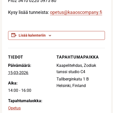
FI02 5410 0220 5975 80
Kysy lisää tunneista:
opetus@kaaoscompany.fi
Lisää kalenteriin
TIEDOT
TAPAHTUMAPAIKKA
Päivämäärä:
Kaapelitehdas, Zodiak
tanssi studio C4
15-03-2026
Tallberginkatu 1 B
Aika:
Helsinki
,
Finland
14:00 - 16:00
Tapahtumaluokka:
Opetus