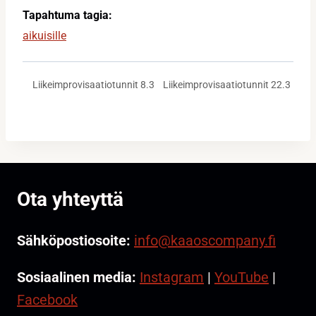
Tapahtuma tagia:
aikuisille
Liikeimprovisaatiotunnit 22.3
Liikeimprovisaatiotunnit 8.3
Ota yhteyttä
Sähköpostiosoite:
info@kaaoscompany.fi
Sosiaalinen media:
Instagram
|
YouTube
|
Facebook