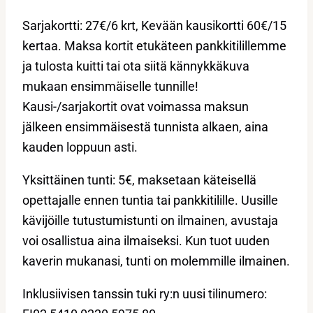
Sarjakortti: 27€/6 krt, Kevään kausikortti 60€/15
kertaa. Maksa kortit etukäteen pankkitilillemme
ja tulosta kuitti tai ota siitä kännykkäkuva
mukaan ensimmäiselle tunnille!
Kausi-/sarjakortit ovat voimassa maksun
jälkeen ensimmäisestä tunnista alkaen, aina
kauden loppuun asti.
Yksittäinen tunti: 5€, maksetaan käteisellä
opettajalle ennen tuntia tai pankkitilille. Uusille
kävijöille tutustumistunti on ilmainen, avustaja
voi osallistua aina ilmaiseksi. Kun tuot uuden
kaverin mukanasi, tunti on molemmille ilmainen.
Inklusiivisen tanssin tuki ry:n uusi tilinumero: