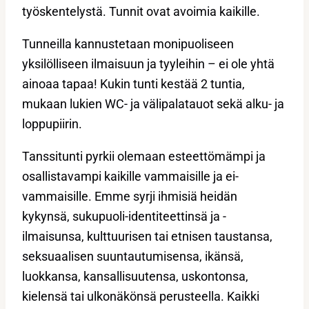
työskentelystä. Tunnit ovat avoimia kaikille.
Tunneilla kannustetaan monipuoliseen
yksilölliseen ilmaisuun ja tyyleihin – ei ole yhtä
ainoaa tapaa! Kukin tunti kestää 2 tuntia,
mukaan lukien WC- ja välipalatauot sekä alku- ja
loppupiirin.
Tanssitunti pyrkii olemaan esteettömämpi ja
osallistavampi kaikille vammaisille ja ei-
vammaisille. Emme syrji ihmisiä heidän
kykynsä, sukupuoli-identiteettinsä ja -
ilmaisunsa, kulttuurisen tai etnisen taustansa,
seksuaalisen suuntautumisensa, ikänsä,
luokkansa, kansallisuutensa, uskontonsa,
kielensä tai ulkonäkönsä perusteella. Kaikki