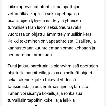
Liikeimprovisaatiotunti alkaa opettajan
vetämällä alkupiirillä sekä opettajan ja
osallistujien lyhyellä esittelyllä yhteisen
turvallisen tilan luomiseksi. Seuraavaksi
vuorossa on ohjattu lämmittely musiikin kera.
Kaikki tekeminen on vapaaehtoista. Osallistujia
kannustetaan kuuntelemaan omaa kehoaan ja
seuraamaan tarpeitaan.
Tunti jatkuu pareittain ja pienryhmissä opettajan
ohjatuilla harjoitteilla, joissa on selkeät ohjeet
sekä rakenne, jotka tukevat yhdessä
tanssimista ja uusien ilmaisujen löytämistä.
Tähän voi sisältyä kokeiluja ja rohkaisua
turvallisiin tapoihin kokeilla ja leikkiä