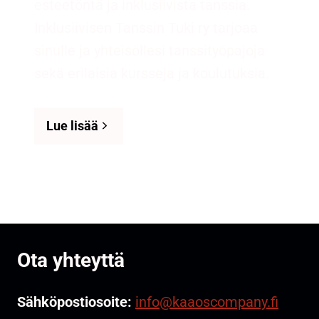
esteetöntä ja inklusiivista tanssia.
Inklusiivisen Tanssin Tuki ry tarjoaa
sinulle ja yhteisöllesi tanssityöpajoja
sekä erilaisia kursseja ja koulutuksia.
Lue lisää
Ota yhteyttä
Sähköpostiosoite:
info@kaaoscompany.fi