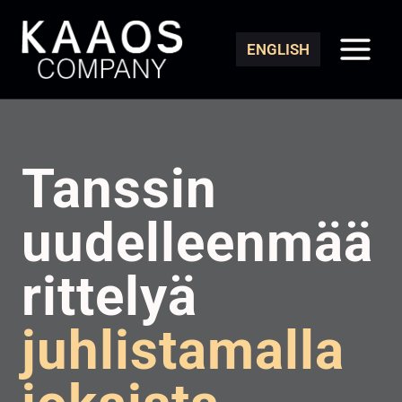
Siirry
sisältöön
ENGLISH
Tanssin
uudelleenmää
rittelyä
juhlistamalla