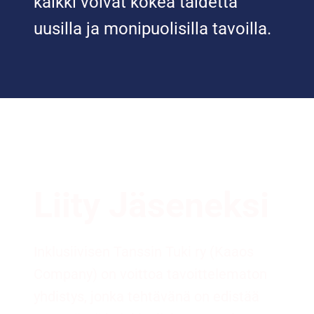
kaikki voivat kokea taidetta
uusilla ja monipuolisilla tavoilla.
Liity Jäseneksi
Inklusiivisen Tanssin Tuki ry (Kaaos
Company) on voittoa tavoittelematon
yhdistys, jonka tehtävänä on edistää