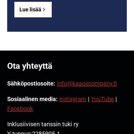
Lue lisää
Ota yhteyttä
Sähköpostiosoite:
info@kaaoscompany.fi
Sosiaalinen media:
Instagram
|
YouTube
|
Facebook
Inklusiivisen tanssin tuki ry
Y-tunnus:2285905-1