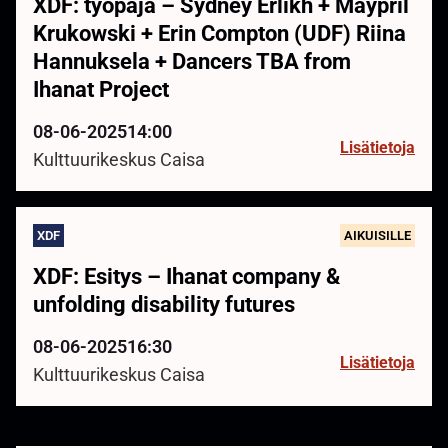
XDF: työpaja – Sydney Erlikh + Maypril
Krukowski + Erin Compton (UDF) Riina
Hannuksela + Dancers TBA from
Ihanat Project
08-06-2025
14:00
Lisätietoja
Kulttuurikeskus Caisa
XDF
AIKUISILLE
XDF: Esitys – Ihanat company &
unfolding disability futures
08-06-2025
16:30
Lisätietoja
Kulttuurikeskus Caisa