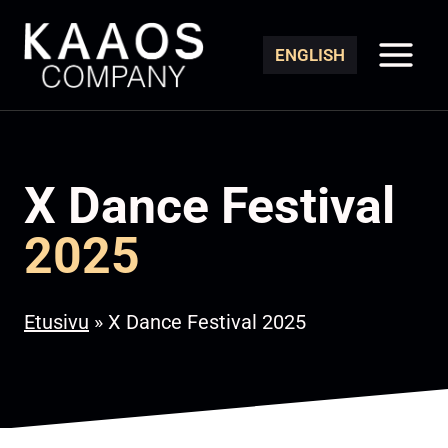
Siirry
sisältöön
ENGLISH
X Dance Festival
2025
Etusivu
»
X Dance Festival 2025