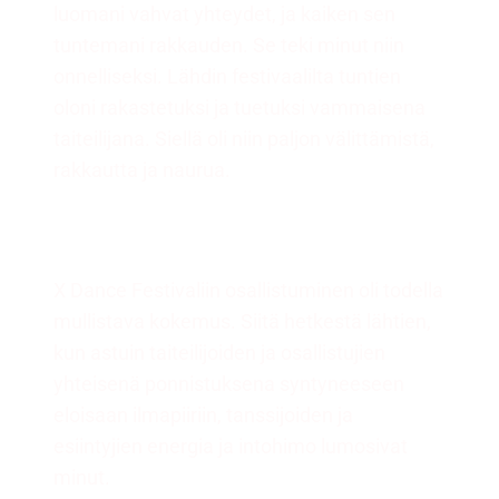
luomani vahvat yhteydet, ja kaiken sen
tuntemani rakkauden. Se teki minut niin
onnelliseksi. Lähdin festivaalilta tuntien
oloni rakastetuksi ja tuetuksi vammaisena
taiteilijana. Siellä oli niin paljon välittämistä,
rakkautta ja naurua.
X Dance Festivaliin osallistuminen oli todella
mullistava kokemus. Siitä hetkestä lähtien,
kun astuin taiteilijoiden ja osallistujien
yhteisenä ponnistuksena syntyneeseen
eloisaan ilmapiiriin, tanssijoiden ja
esiintyjien energia ja intohimo lumosivat
minut.