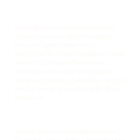
Festivaali tarjosi monipuolisen foorumin
erilaisista taustoista tuleville taiteilijoille,
jotka esittelivät lahjakkuuttaan ja
luovuuttaan. Oli inspiroivaa todistaa kaikkien
rakkautta ja yhteenkuuluvuutta sekä
yhteistyön henkeä, joka läpäisi jokaisen
työpajan ja esityksen. Yhteisöllisyys ja jaettu
rakkaus tanssiin oli lohdullista ja jätti jäljen
sydämeeni.
X Dance Festival ei ainoastaan juhlistanut