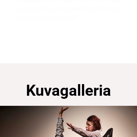
integroidun taiteen liikettä, vaan myös edisti
syvempää yhteyttä kaikkien kanssa tanssin
universaalin kielen kautta.
Kuvagalleria