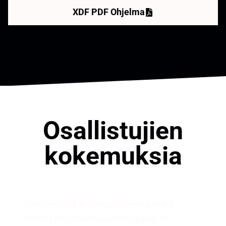
XDF PDF Ohjelma
Osallistujien
kokemuksia
Tarvitsin tätä festivaalia todella, enkä
tiennyt sitä ennen kuin koin kaikki ne