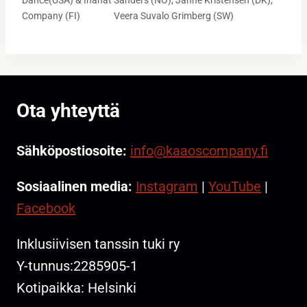
Sanders (NO), Janne Kristensen (DK),
Company (FI)
Veera Suvalo Grimberg (SW)
Ota yhteyttä
Sähköpostiosoite:
info@kaaoscompany.fi
Sosiaalinen media:
Instagram
|
YouTube
|
Facebook
Inklusiivisen tanssin tuki ry
Y-tunnus:2285905-1
Kotipaikka: Helsinki