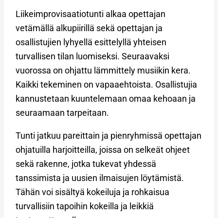
Liikeimprovisaatiotunti alkaa opettajan
vetämällä alkupiirillä sekä opettajan ja
osallistujien lyhyellä esittelyllä yhteisen
turvallisen tilan luomiseksi. Seuraavaksi
vuorossa on ohjattu lämmittely musiikin kera.
Kaikki tekeminen on vapaaehtoista. Osallistujia
kannustetaan kuuntelemaan omaa kehoaan ja
seuraamaan tarpeitaan.
Tunti jatkuu pareittain ja pienryhmissä opettajan
ohjatuilla harjoitteilla, joissa on selkeät ohjeet
sekä rakenne, jotka tukevat yhdessä
tanssimista ja uusien ilmaisujen löytämistä.
Tähän voi sisältyä kokeiluja ja rohkaisua
turvallisiin tapoihin kokeilla ja leikkiä