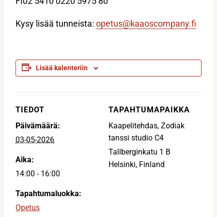
FI02 5410 0220 5975 80
Kysy lisää tunneista:
opetus@kaaoscompany.fi
Lisää kalenteriin
TIEDOT
TAPAHTUMAPAIKKA
Päivämäärä:
Kaapelitehdas, Zodiak
tanssi studio C4
03-05-2026
Tallberginkatu 1 B
Aika:
Helsinki
,
Finland
14:00 - 16:00
Tapahtumaluokka:
Opetus