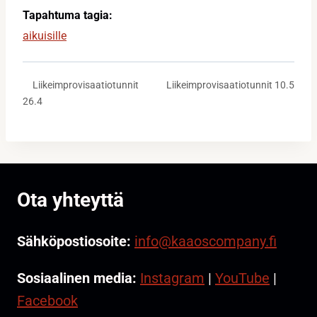
Tapahtuma tagia:
aikuisille
Liikeimprovisaatiotunnit 10.5
Liikeimprovisaatiotunnit
26.4
Ota yhteyttä
Sähköpostiosoite:
info@kaaoscompany.fi
Sosiaalinen media:
Instagram
|
YouTube
|
Facebook