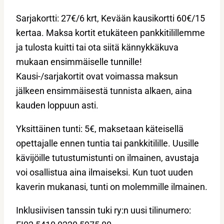
Sarjakortti: 27€/6 krt, Kevään kausikortti 60€/15
kertaa. Maksa kortit etukäteen pankkitilillemme
ja tulosta kuitti tai ota siitä kännykkäkuva
mukaan ensimmäiselle tunnille!
Kausi-/sarjakortit ovat voimassa maksun
jälkeen ensimmäisestä tunnista alkaen, aina
kauden loppuun asti.
Yksittäinen tunti: 5€, maksetaan käteisellä
opettajalle ennen tuntia tai pankkitilille. Uusille
kävijöille tutustumistunti on ilmainen, avustaja
voi osallistua aina ilmaiseksi. Kun tuot uuden
kaverin mukanasi, tunti on molemmille ilmainen.
Inklusiivisen tanssin tuki ry:n uusi tilinumero: