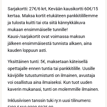
Sarjakortti: 27€/6 krt, Kevään kausikortti 60€/15
kertaa. Maksa kortit etukäteen pankkitilillemme
ja tulosta kuitti tai ota siitä kännykkäkuva
mukaan ensimmäiselle tunnille!
Kausi-/sarjakortit ovat voimassa maksun
jälkeen ensimmäisestä tunnista alkaen, aina
kauden loppuun asti.
Yksittäinen tunti: 5€, maksetaan käteisellä
opettajalle ennen tuntia tai pankkitilille. Uusille
kävijöille tutustumistunti on ilmainen, avustaja
voi osallistua aina ilmaiseksi. Kun tuot uuden
kaverin mukanasi, tunti on molemmille ilmainen.
Inklusiivisen tanssin tuki ry:n uusi tilinumero: