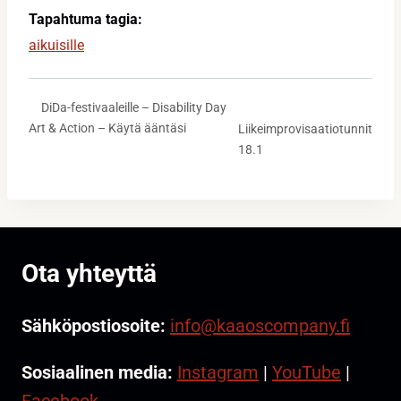
Tapahtuma tagia:
aikuisille
DiDa-festivaaleille – Disability Day
Art & Action – Käytä ääntäsi
Liikeimprovisaatiotunnit
18.1
Ota yhteyttä
Sähköpostiosoite:
info@kaaoscompany.fi
Sosiaalinen media:
Instagram
|
YouTube
|