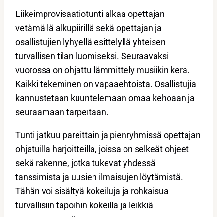
Liikeimprovisaatiotunti alkaa opettajan
vetämällä alkupiirillä sekä opettajan ja
osallistujien lyhyellä esittelyllä yhteisen
turvallisen tilan luomiseksi. Seuraavaksi
vuorossa on ohjattu lämmittely musiikin kera.
Kaikki tekeminen on vapaaehtoista. Osallistujia
kannustetaan kuuntelemaan omaa kehoaan ja
seuraamaan tarpeitaan.
Tunti jatkuu pareittain ja pienryhmissä opettajan
ohjatuilla harjoitteilla, joissa on selkeät ohjeet
sekä rakenne, jotka tukevat yhdessä
tanssimista ja uusien ilmaisujen löytämistä.
Tähän voi sisältyä kokeiluja ja rohkaisua
turvallisiin tapoihin kokeilla ja leikkiä