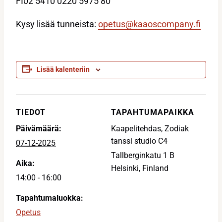
FI02 5410 0220 5975 80
Kysy lisää tunneista:
opetus@kaaoscompany.fi
Lisää kalenteriin
TIEDOT
TAPAHTUMAPAIKKA
Päivämäärä:
Kaapelitehdas, Zodiak
tanssi studio C4
07-12-2025
Tallberginkatu 1 B
Aika:
Helsinki
,
Finland
14:00 - 16:00
Tapahtumaluokka:
Opetus