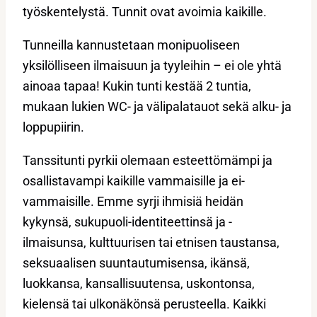
työskentelystä. Tunnit ovat avoimia kaikille.
Tunneilla kannustetaan monipuoliseen
yksilölliseen ilmaisuun ja tyyleihin – ei ole yhtä
ainoaa tapaa! Kukin tunti kestää 2 tuntia,
mukaan lukien WC- ja välipalatauot sekä alku- ja
loppupiirin.
Tanssitunti pyrkii olemaan esteettömämpi ja
osallistavampi kaikille vammaisille ja ei-
vammaisille. Emme syrji ihmisiä heidän
kykynsä, sukupuoli-identiteettinsä ja -
ilmaisunsa, kulttuurisen tai etnisen taustansa,
seksuaalisen suuntautumisensa, ikänsä,
luokkansa, kansallisuutensa, uskontonsa,
kielensä tai ulkonäkönsä perusteella. Kaikki