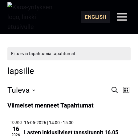
Siirry
sisältöön
ENGLISH
Ei tulevia tapahtumia tapahtumat.
lapsille
Tuleva
Etsi
Tap
Tapaht
Lista
Valitse
Vie
Etsi
Viimeiset menneet Tapahtumat
päivä.
Nav
aja
16-05-2026 | 14:00
-
15:00
TOUKO
16
Näkym
Lasten inklusiiviset tanssitunnit 16.05
2026