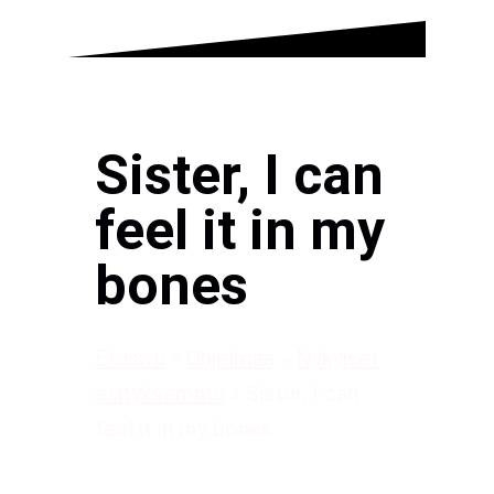
Sister, I can
feel it in my
bones
Etusivu
»
Ohjelmaa
»
Nykyiset
esityksemme
»
Sister, I can
feel it in my bones