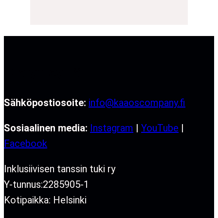
Ota yhteyttä
Sähköpostiosoite:
info@kaaoscompany.fi
Sosiaalinen media:
Instagram
|
YouTube
|
Facebook
Inklusiivisen tanssin tuki ry
Y-tunnus:2285905-1
Kotipaikka: Helsinki