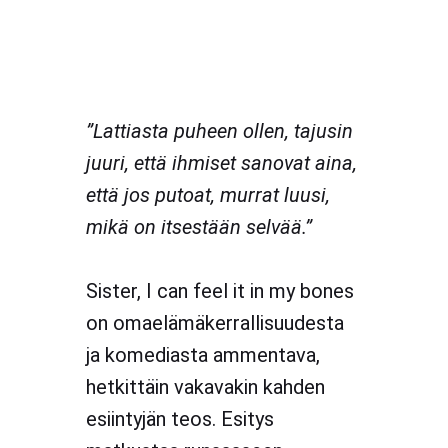
”Lattiasta puheen ollen, tajusin
juuri, että ihmiset sanovat aina,
että jos putoat, murrat luusi,
mikä on itsestään selvää.”
Sister, I can feel it in my bones
on omaelämäkerrallisuudesta
ja komediasta ammentava,
hetkittäin vakavakin kahden
esiintyjän teos. Esitys