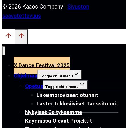
© 2026 Kaaos Company |
Sivuston
saavutettavuus
X Dance Festival 2025
Ohjelmaa
Toggle child menu
Opetus
Toggle child menu
Liikeimprovisaatiotunnit
Lasten Inklusiiviset Tanssitunnit
Nykyiset Esityksemme
Käynnissä Olevat Projektit