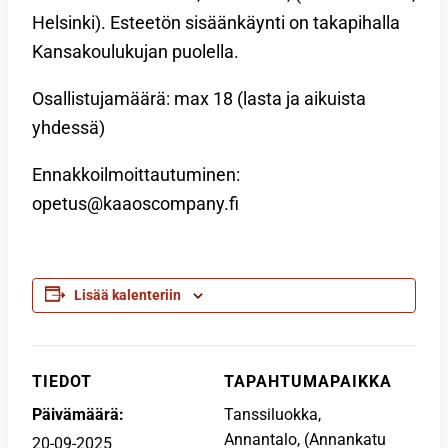
Helsinki). Esteetön sisäänkäynti on takapihalla
Kansakoulukujan puolella.
Osallistujamäärä: max 18 (lasta ja aikuista
yhdessä)
Ennakkoilmoittautuminen:
opetus@kaaoscompany.fi
Lisää kalenteriin
TIEDOT
TAPAHTUMAPAIKKA
Päivämäärä:
Tanssiluokka,
Annantalo, (Annankatu
20-09-2025