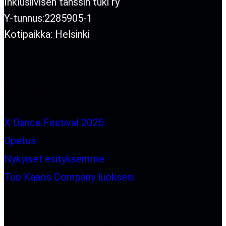
Inklusiivisen tanssin tuki ry
Y-tunnus:2285905-1
Kotipaikka: Helsinki
Ohjelma
X Dance Festival 2025
Opetus
Nykyiset esityksemme
Tuo Kaaos Company luoksesi
Hyödyllisiä linkkejä