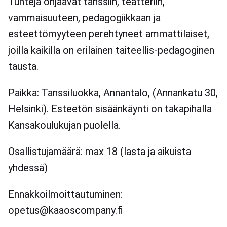
Tunteja ohjaavat tanssiin, teatteriin,
vammaisuuteen, pedagogiikkaan ja
esteettömyyteen perehtyneet ammattilaiset,
joilla kaikilla on erilainen taiteellis-pedagoginen
tausta.
Paikka: Tanssiluokka, Annantalo, (Annankatu 30,
Helsinki). Esteetön sisäänkäynti on takapihalla
Kansakoulukujan puolella.
Osallistujamäärä: max 18 (lasta ja aikuista
yhdessä)
Ennakkoilmoittautuminen:
opetus@kaaoscompany.fi