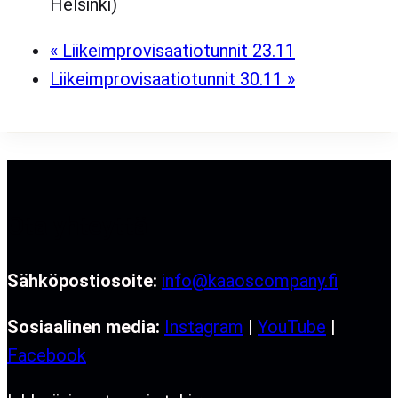
Helsinki)
«
Liikeimprovisaatiotunnit 23.11
Liikeimprovisaatiotunnit 30.11
»
Ota yhteyttä
Sähköpostiosoite:
info@kaaoscompany.fi
Sosiaalinen media:
Instagram
|
YouTube
|
Facebook